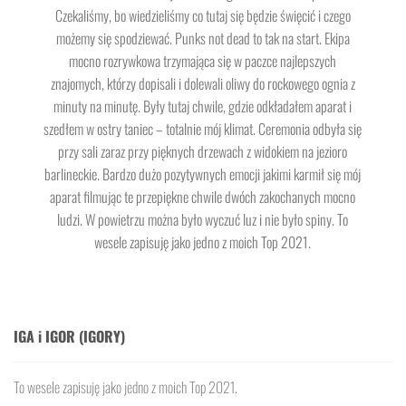
Czekaliśmy, bo wiedzieliśmy co tutaj się będzie święcić i czego
możemy się spodziewać. Punks not dead to tak na start. Ekipa
mocno rozrywkowa trzymająca się w paczce najlepszych
znajomych, którzy dopisali i dolewali oliwy do rockowego ognia z
minuty na minutę. Były tutaj chwile, gdzie odkładałem aparat i
szedłem w ostry taniec – totalnie mój klimat. Ceremonia odbyła się
przy sali zaraz przy pięknych drzewach z widokiem na jezioro
barlineckie. Bardzo dużo pozytywnych emocji jakimi karmił się mój
aparat filmując te przepiękne chwile dwóch zakochanych mocno
ludzi. W powietrzu można było wyczuć luz i nie było spiny. To
wesele zapisuję jako jedno z moich Top 2021.
IGA i IGOR (IGORY)
To wesele zapisuję jako jedno z moich Top 2021.