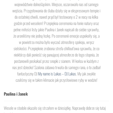
województwie dolnośląskim. Miejsce, oczarowało nas od samego
wejścia. Przygotowania do ślubu działy się w ekspresowym tempie i
do ostatniej chwili, nawet prąd był testowany o 2 w nocy na kilka
godzin przed weselem! Przepiękna ceremonia na łonie natury oraz
pełne miłości listy jakie Paulina i Janek napisali do siebie sprawiły,
że uroniliśmy nie jedną łezkę. Po ceremonii emocje uspokoiły się, a
w powietrzu można było wyczuć atmosferę spokoju, wręcz
sielskości. Przepięknie zrobiona strefa chillout’owa sprawiła, że co
niektórzy dali ponieść się panującej atmosferze do tego stopnia, że
postanowili poskakać przez snopki z sianem. W końcu w każdym z
nas jest dziecko! Szalona zabawa trwała do samego rana, o to zadbał
fantastyczny DJ
My name is Lukas – DJ Lukas
. My jak zwykle
czuliśmy się w takim klimacie jak przysłowiowe ryby w wodzie!
Paulina i Janek
Wesele w stodole okazało się strzałem w dziesiątkę. Naprawdę dobrze się tutaj